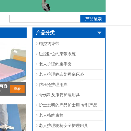
产品分类
磁控约束带
磁控卧位约束带系统
老人护理约束手套
老人护理静态防褥疮床垫
防压疮护理用具
可容
查看
8
骨伤科及康复护理用具
护士发明的产品护士用 专利产品
老人椅约束椅
老人护理轮椅安全护理用具