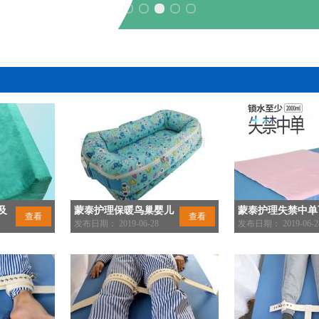
及
蒙泰护理保暖鸟巢婴儿
蒙泰护理失禁中单
查看
查看
床
发布日期： 2019-06-28
水量测试
发布日期： 2019-06-2