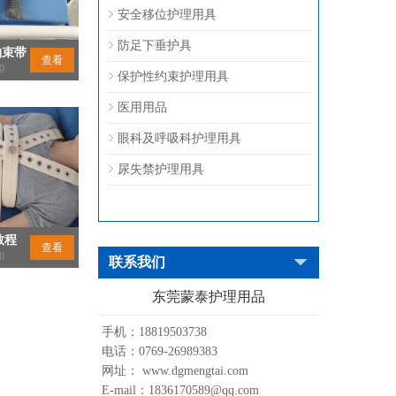
安全移位护理用具
防足下垂护具
约束带
查看
0
保护性约束护理用具
医用用品
眼科及呼吸科护理用具
尿失禁护理用具
教程
查看
0
联系我们
东莞蒙泰护理用品
手机：18819503738
电话：0769-26989383
网址： www.dgmengtai.com
E-mail：1836170589@qq.com