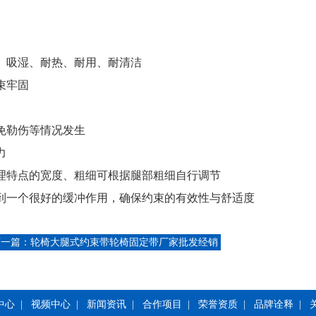
、吸湿、耐热、耐用、耐清洁
束牢固
免勒伤等情况发生
力
理特点的宽度、粗细可根据腿部粗细自行调节
到一个很好的缓冲作用，确保约束的有效性与舒适度
下一篇：
轮椅大腿式约束带轮椅固定带厂家批发经销
中心
|
视频中心
|
新闻资讯
|
合作项目
|
荣誉资质
|
品牌诠释
|