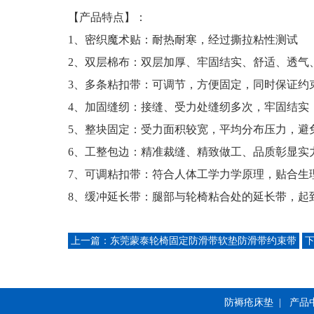
【产品特点】：
1、密织魔术贴：耐热耐寒，经过撕拉粘性测试
2、双层棉布：双层加厚、牢固结实、舒适、透气
3、多条粘扣带：可调节，方便固定，同时保证约
4、加固缝纫：接缝、受力处缝纫多次，牢固结实
5、整块固定：受力面积较宽，平均分布压力，避
6、工整包边：精准裁缝、精致做工、品质彰显实
7、可调粘扣带：符合人体工学力学原理，贴合生
8、缓冲延长带：腿部与轮椅粘合处的延长带，起
上一篇：
东莞蒙泰轮椅固定防滑带软垫防滑带约束带
防褥疮床垫
|
产品