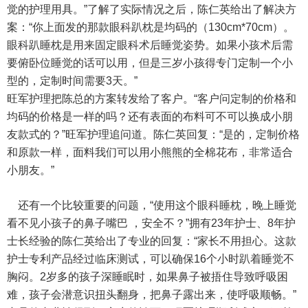
觉的护理用具。”了解了实际情况之后，陈仁英给出了解决方
案：“你上面发的那款
眼科趴枕
是均码的（130cm*70cm）。
眼科趴睡枕是用来固定眼科术后睡觉姿势。如果小孩术后需
要俯卧位睡觉的话可以用，但是三岁小孩得专门定制一个小
型的，定制时间需要3天。”
旺军护理把陈总的方案转发给了客户。“客户问定制的价格和
均码的价格是一样的吗？还有表面的布料可不可以换成小朋
友款式的？”旺军护理追问道。陈仁英回复：“是的，定制价格
和原款一样，面料我们可以用小熊熊的全棉花布，非常适合
小朋友。”
还有一个比较重要的问题，“使用这个
眼科睡枕
，晚上睡觉
看不见小孩子的鼻子嘴巴 ，安全不？”拥有23年护士、8年护
士长经验的陈仁英给出了专业的回复：“家长不用担心。这款
护士专利产品经过临床测试，可以确保16个小时趴着睡觉不
胸闷。2岁多的孩子深睡眠时，如果鼻子被捂住导致呼吸困
难，孩子会潜意识扭头翻身，把鼻子露出来，使呼吸顺畅。”