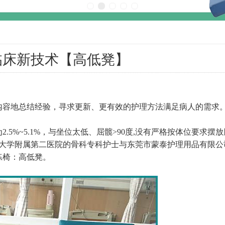
临床新技术【高低凳】
内容地总结经验，寻求更新、更有效的护理方法满足病人的需求
5%~5.1%，与坐位太低、屈髋>90度,没有严格按体位要求摆
科大学附属第二医院的骨科专科护士与
东莞市蒙泰护理用品有限公
练椅：
高低凳
。