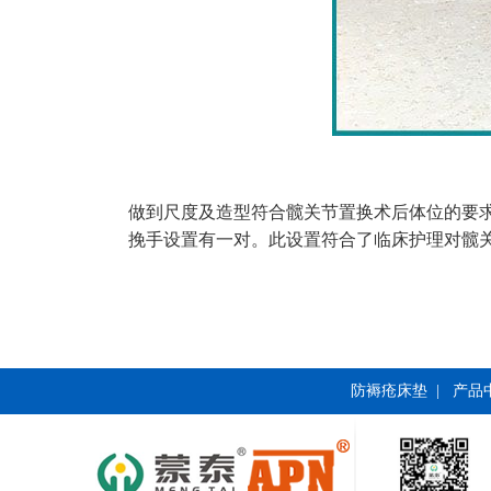
做到尺度及造型符合髋关节置换术后体位的要求
挽手设置有一对。此设置符合了临床护理对髋
防褥疮床垫
|
产品