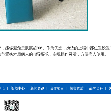
，能够避免患肢髋超90°。作为优选，挽垫的上端中部位置设置
关节置换术后病人的指导要求，实现操作灵活，方便病人使用。
中心
|
视频中心
|
新闻资讯
|
合作项目
|
荣誉资质
|
品牌诠释
|