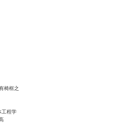
有椅框之
体工程学
高