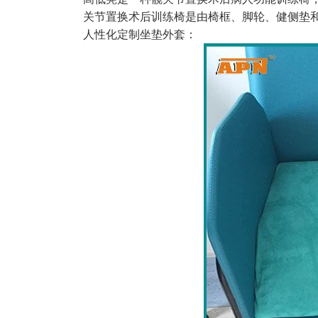
关节置换术后训练椅
是由椅框、脚轮、健侧垫
人性化定制坐垫外套：