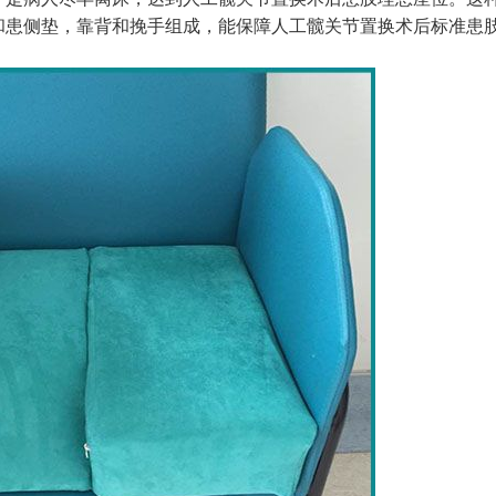
和患侧垫，靠背和挽手组成，能保障人工髋关节置换术后标准患