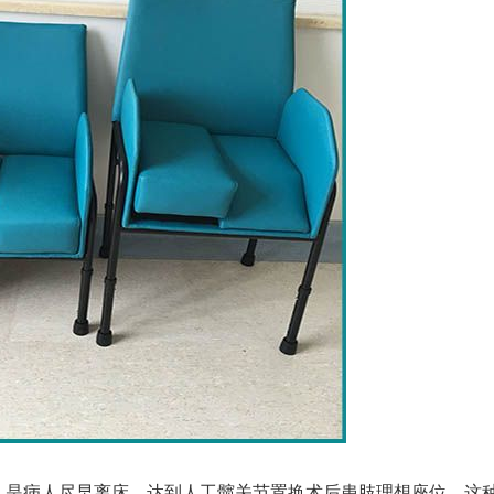
，是病人尽早离床，达到人工髋关节置换术后患肢理想座位。这