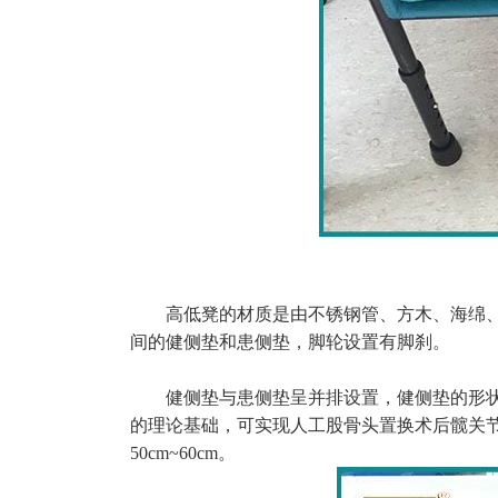
高低凳的材质是由不锈钢管、方木、海绵
间的健侧垫和患侧垫，脚轮设置有脚刹。
健侧垫与患侧垫呈并排设置，健侧垫的形
的理论基础，可实现人工股骨头置换术后髋关节保持患肢
50cm~60cm。