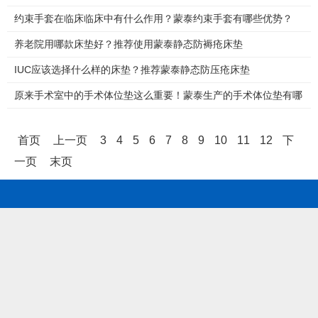
约束手套在临床临床中有什么作用？蒙泰约束手套有哪些优势？
养老院用哪款床垫好？推荐使用蒙泰静态防褥疮床垫
IUC应该选择什么样的床垫？推荐蒙泰静态防压疮床垫
原来手术室中的手术体位垫这么重要！蒙泰生产的手术体位垫有哪
些特点？
首页
上一页
3
4
5
6
7
8
9
10
11
12
下
一页
末页