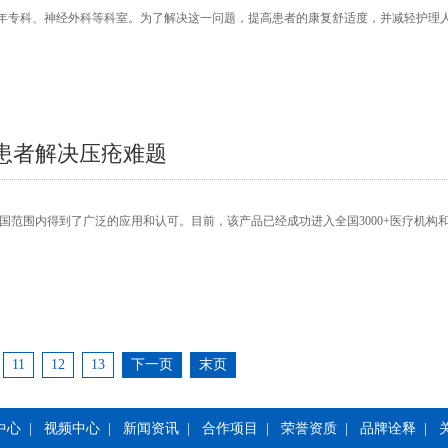
老年专科、神经外科等科室。为了解决这一问题，提高患者的康复舒适度，并减轻护理
患者解决压疮难题
范围内得到了广泛的应用和认可。目前，该产品已经成功进入全国3000+医疗机构和2
11
12
13
下一页
末页
中心
|
视频中心
|
新闻资讯
|
合作项目
|
荣誉资质
|
品牌诠释
|