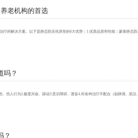
为养老机构的首选
治疗的解决方案。以下是静态防压疮床垫的6大优势：1.优质品质和性能：蒙泰静态防
道吗？
、伤人行为2.极度兴奋、躁动3.意识障碍、谵妄4.对各种治疗不配合（如静滴、肌注、
吗？