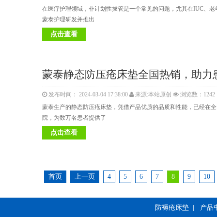
在医疗护理领域，非计划性拔管是一个常见的问题，尤其在IUC、
蒙泰护理研发并推出
点击查看
蒙泰静态防压疮床垫全国热销，助力
发布时间： 2024-03-04 17:38:00
来源:本站原创
浏览数：1242
蒙泰生产的静态防压疮床垫，凭借产品优质的品质和性能，已经在全国
院，为数万名患者提供了
点击查看
首页
上一页
4
5
6
7
8
9
10
防褥疮床垫
|
产品