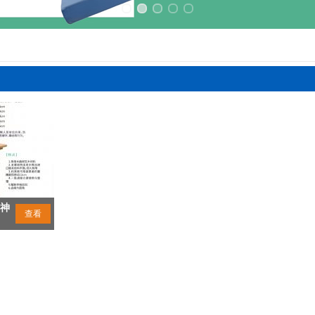
神
查看
老