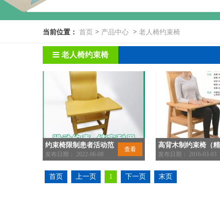
当前位置：
首页
>
产品中心
>
老人椅约束椅
老人椅约束椅
约束椅限制患者活动范
高背木制约束椅（精
查看
围
发布日期： 2022-06-08
科专用) 保护性约束
发布日期： 2016-03-03
人椅厂家定制
首页
上一页
1
下一页
末页